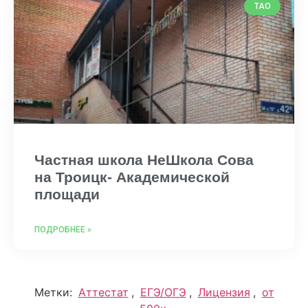
ТАО
Частная школа НеШкола Сова
на Троицк- Академической
площади
ПОДРОБНЕЕ »
Метки:
Аттестат
,
ЕГЭ/ОГЭ
,
Лицензия
,
от