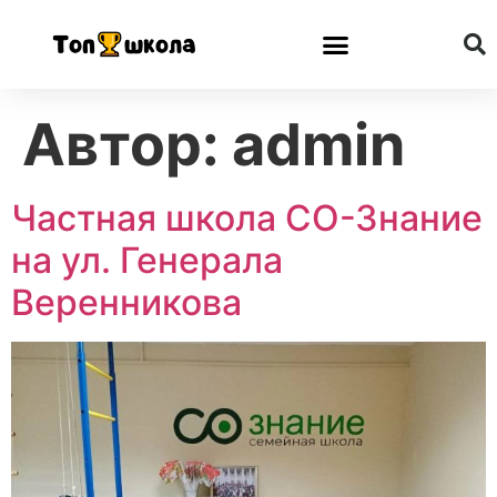
Автор:
admin
Частная школа СО-Знание
на ул. Генерала
Веренникова