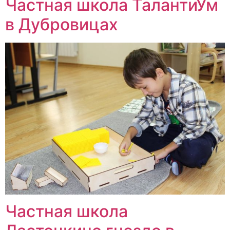
Частная школа ТалантиУм
в Дубровицах
Частная школа