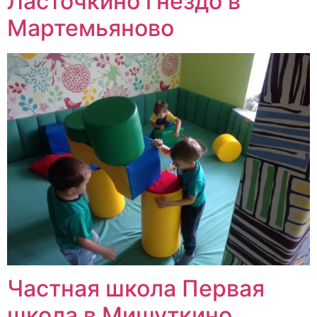
Ласточкино гнездо в
Мартемьяново
Частная школа Первая
школа в Мишуткино