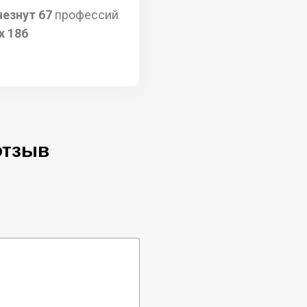
чезнут 67
профессий
х 186
отзыв