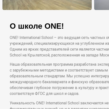
О школе ONE!
ONE! International School – это ведущая сеть частных
учреждений, специализирующихся на углубленном из
Одним из ярких представителей сети является частная
School на Крылатской, расположенная на западе Мос
Наша образовательная программа разработана экспе
с зарубежными методистами и соответствует самы
образовательным стандартам. Мы успешно интегрир
международного бакалавриата и финскую образоват
обеспечивая глубокое погружение в культуру и прак
соответствуя ФГОС для школ и садов.
Уникальность ONE! International School заключается н
фундаментальных знаний, но и в развитии универсал