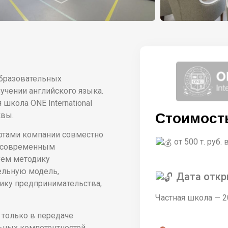
 образовательных
учении английского языка.
 школа ONE International
квы.
Стоимост
ртами компании совместно
от 500 т. руб. 
м современным
уем методику
ельную модель,
Дата откр
тику предпринимательства,
Частная школа — 2
е только в передаче
ьных компетентностей,