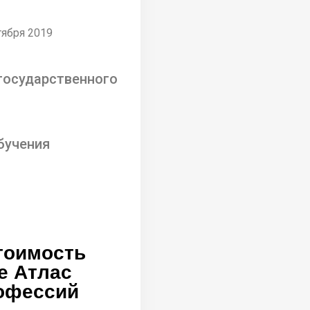
тября 2019
государственного
бучения
тоимость
е Атлас
офессий