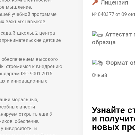
Лицензия
ное мышление,
№ 040377 от 09 ок
нашей учебной программе
тих важных навыков.
сада, 3 школы, 2 центра
Аттестат 
дпринимательские детские
образца
над обеспечением высокого
Формат о
 Мы стремимся к внедрению
ндартам ISO 9001:2015.
Очный
ах и инновационных
итании моральных,
особных внести
Узнайте с
анируем открыть еще 3
и получит
ников, обеспечив
новых пр
 университеты и