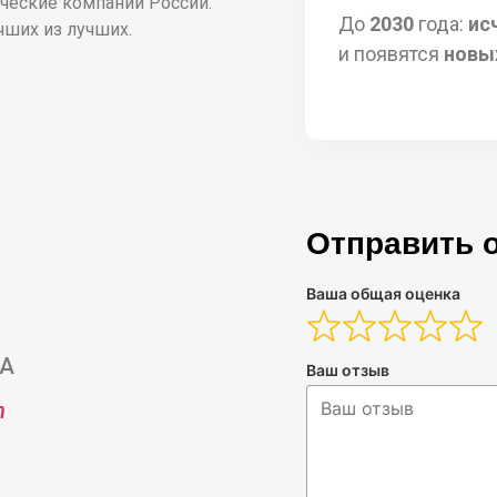
ческие компании России.
До
2030
года:
ис
ших из лучших.
и появятся
новы
Отправить 
Ваша общая оценка
7А
Ваш отзыв
m