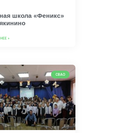
ная школа «Феникс»
якинино
НЕЕ »
СВАО