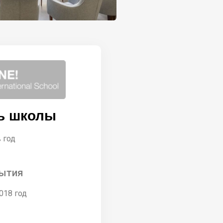
ь школы
в год
ытия
018 год